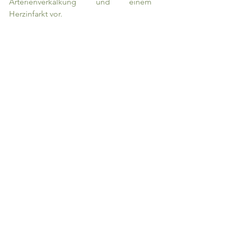
Arterienverkalkung und einem 
Herzinfarkt vor.
Kakao ist reich an 
B-Vitaminen
: zum 
Beispiel B1, B5, B6 und an Folsäure. 
Diese Vitamine unterstützen unter 
anderem die Hirnfunktion, 
Wachstumsprozesse und eine gute 
Blutbildung.