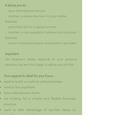
It allows you to:
issue international invoices
maintain a simple structure for your online
business
potentially bill for in-person events
maintain a clear separation between you and your
business
access international banks and payment providers
Important:
Tax treatment always depends on your personal
situation, but we’d be happy to advise you on this!
Our support is ideal for you if you:
want to build or scale an online business
want to live anywhere
have international clients
are looking for a simple and flexible business
structure
want to take advantage of tax-free status or