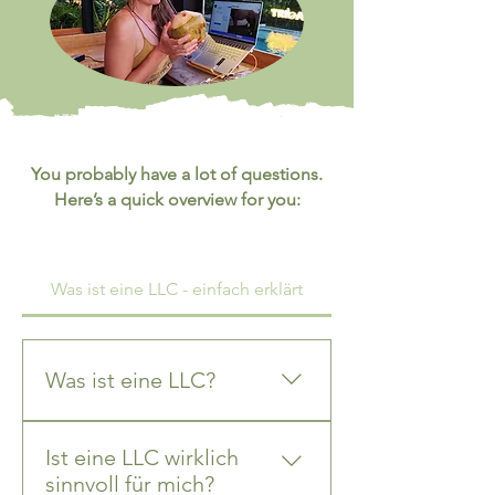
You probably have a lot of questions.
Here’s a quick overview for you:
Was ist eine LLC - einfach erklärt
Was ist eine LLC?
Die LLC (Limited Liability
Ist eine LLC wirklich
Company) ist eine Firma mit
sinnvoll für mich?
beschränkter Haftung in den