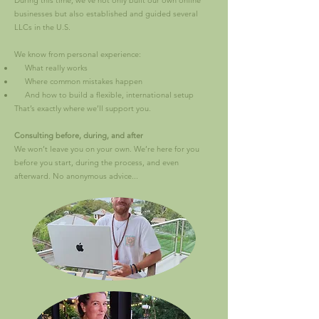
During this time, we’ve not only built our own online
businesses but also established and guided several
LLCs in the U.S.
We know from personal experience:
What really works
Where common mistakes happen
And how to build a flexible, international setup
That’s exactly where we’ll support you.
Consulting before, during, and after
We won’t leave you on your own. We’re here for you
before you start, during the process, and even
afterward. No anonymous advice...