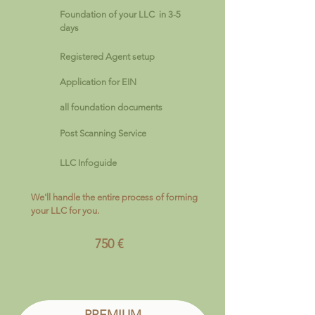
Foundation of your LLC in 3-5
days
Registered Agent setup
Application for EIN
all foundation documents
Post Scanning Service
LLC Infoguide
We'll handle the entire process of forming
your LLC for you.
750 €